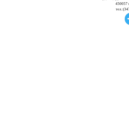
450057 
тел.:(34