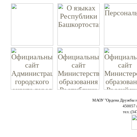
МАОУ "Ордена Дружбы на
450057 
тел.:(34