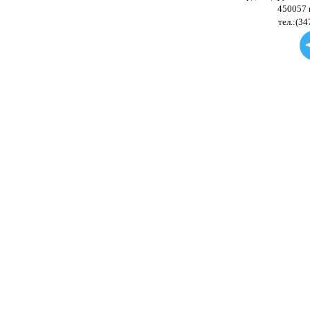
450057 
тел.:(34