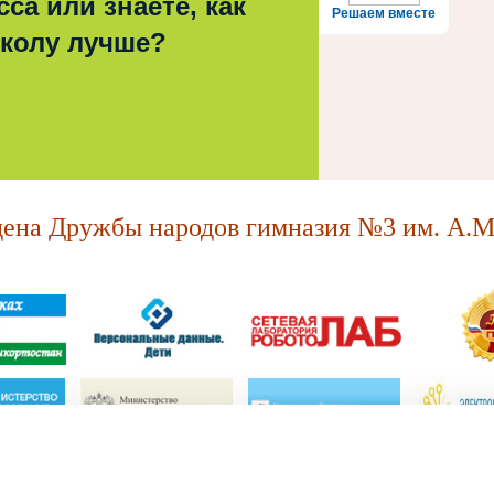
са или знаете, как
Решаем вместе
школу лучше?
на Дружбы народов гимназия №3 им. А.М.
МАОУ "Ордена Дружбы народов гимназия №3 им. А.М. Горького."