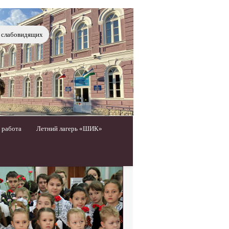
я слабовидящих
 работа
Летний лагерь «ШИК»