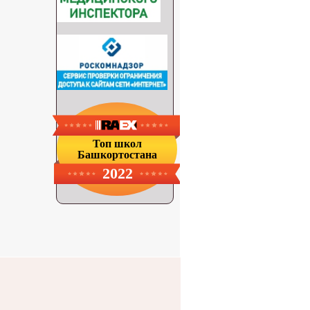
Топ школ
Башкортостана
2022