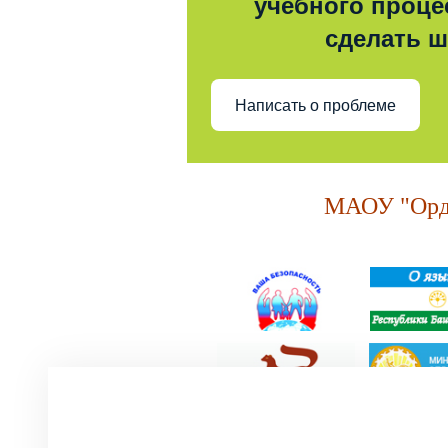
учебного процес
сделать 
Написать о проблеме
МАОУ "Орде