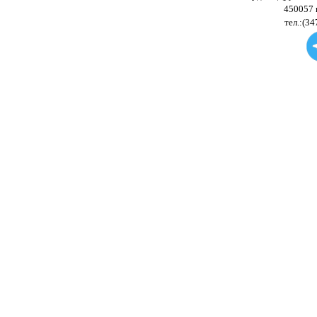
450057 
тел.:(34