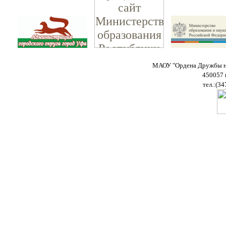
МАОУ "Ордена Дружбы на
450057 
тел.:(34