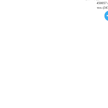
450057 
тел.:(34