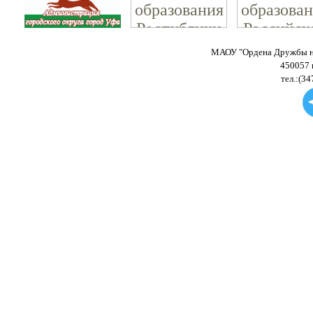
МАОУ "Ордена Дружбы на
450057 
тел.:(34