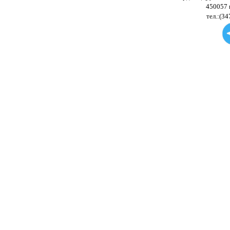
450057 
тел.:(34