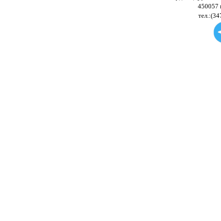
450057 
тел.:(34