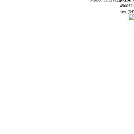
МАОУ "Ордена Дружбы на
450057 
тел.:(34