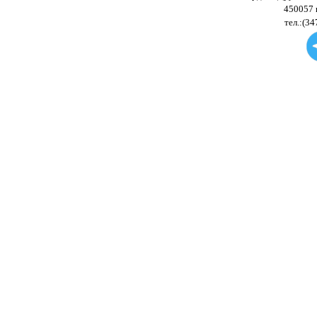
450057 
тел.:(34