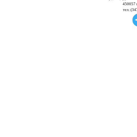
450057 
тел.:(34