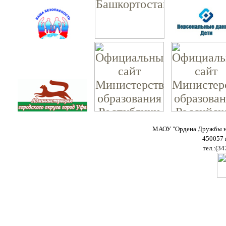
МАОУ "Ордена Дружбы на
450057 
тел.:(34