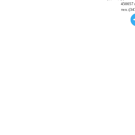
450057 
тел.:(34