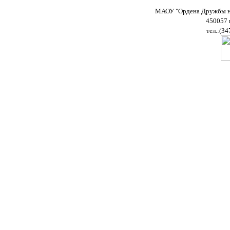
МАОУ "Ордена Дружбы на
450057 
тел.:(34