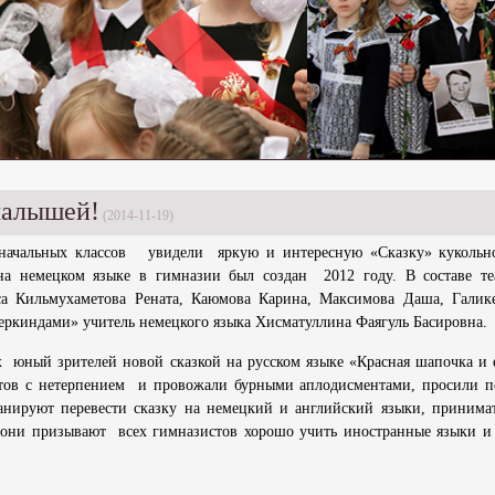
 малышей!
(2014-11-19)
ных классов увидели яркую и интересную «Сказку» кукольно
на немецком языке в гимназии был создан 2012 году. В составе те
а Кильмухаметова Рената, Каюмова Карина, Максимова Даша, Галик
ркиндами» учитель немецкого языка Хисматуллина Фаягуль Басировна.
 юный зрителей новой сказкой на русском языке «Красная шапочка и е
стов с нетерпением и провожали бурными аплодисментами, просили п
нируют перевести сказку на немецкий и английский языки, принима
 они призывают всех гимназистов хорошо учить иностранные языки и