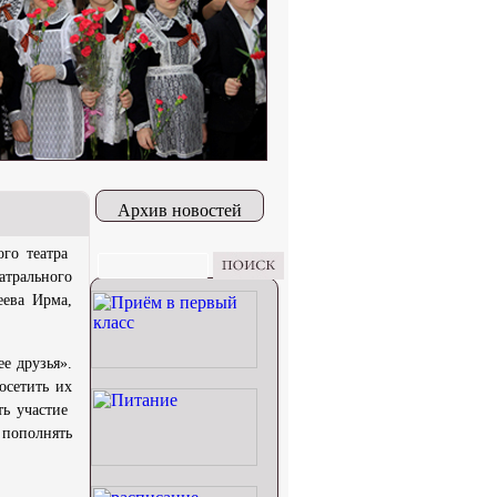
Архив новостей
го театра
атрального
еева Ирма,
е друзья».
осетить их
ть участие
 пополнять