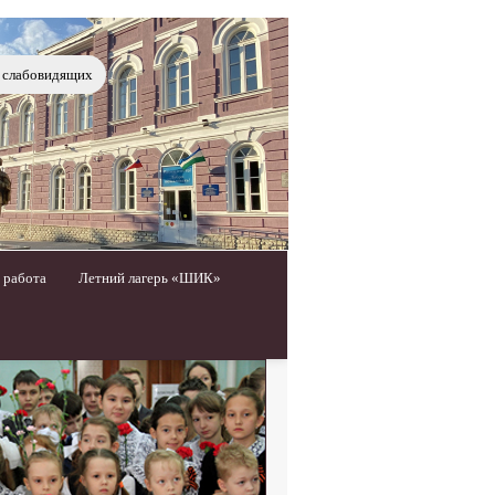
я слабовидящих
 работа
Летний лагерь «ШИК»