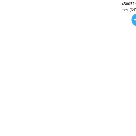
450057 
тел.:(34