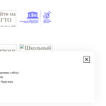
щениях сайта)
ей.
 браузера.