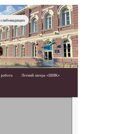
я слабовидящих
 работа
Летний лагерь «ШИК»