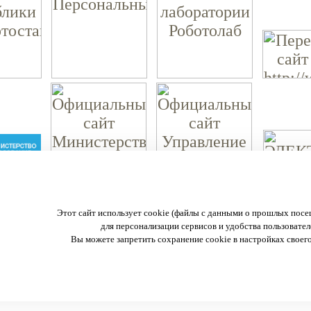
МАОУ "Ордена Дружбы народов гимназия №3 им. А.М. Горького."
Этот сайт использует cookie (файлы с данными о прошлых посе
450057 г. Уфа, ул. Пушкина 108
для персонализации сервисов и удобства пользовател
тел.:(347) 272-29-44, 272-29-44
Вы можете запретить сохранение cookie в настройках своего