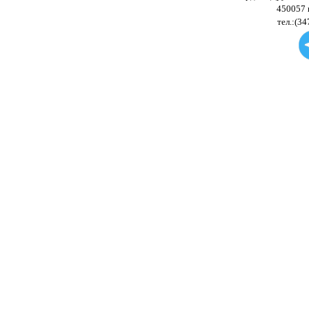
450057 
тел.:(34