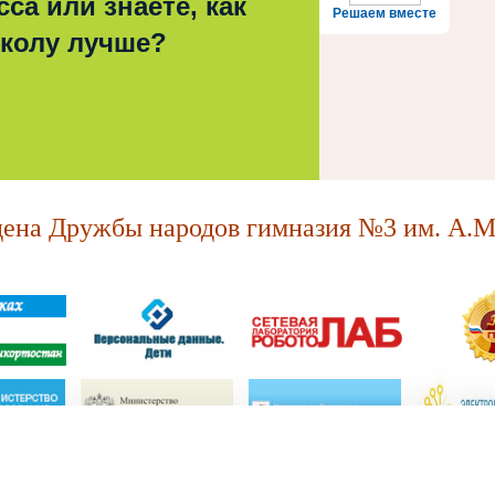
са или знаете, как
Решаем вместе
школу лучше?
на Дружбы народов гимназия №3 им. А.М.
МАОУ "Ордена Дружбы народов гимназия №3 им. А.М. Горького."