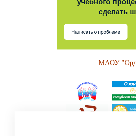
учебного процес
сделать 
Написать о проблеме
МАОУ "Орде