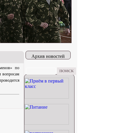
Архив новостей
менов» по
м вопросам
проводится