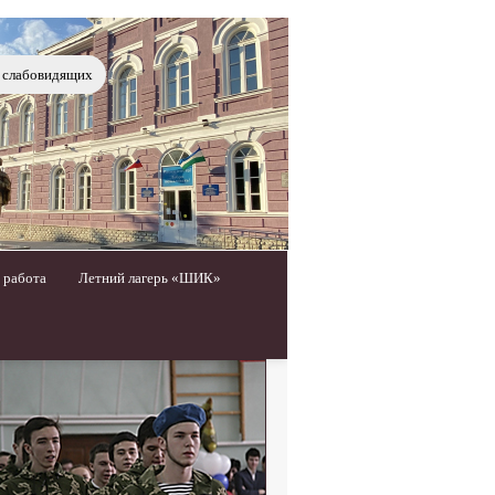
я слабовидящих
 работа
Летний лагерь «ШИК»