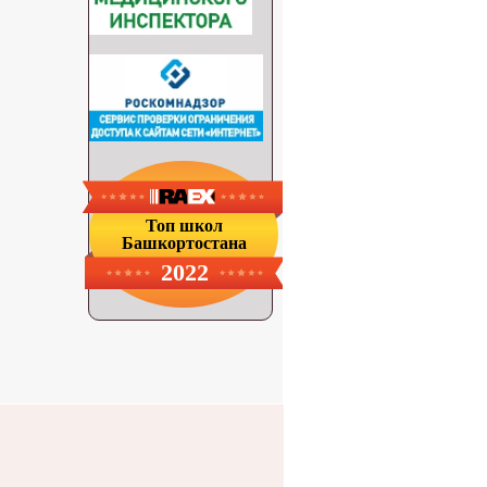
Топ школ
Башкортостана
2022