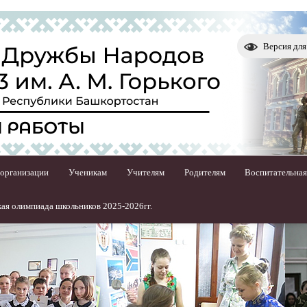
Версия дл
 организации
Ученикам
Учителям
Родителям
Воспитательная
ая олимпиада школьников 2025-2026гг.