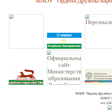
МАОУ "Ордена Дружбы народ
МАОУ "Ордена Дружбы на
450057 
тел.:(34