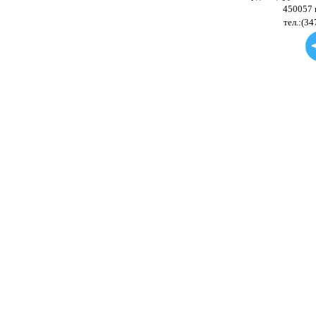
450057 
тел.:(34