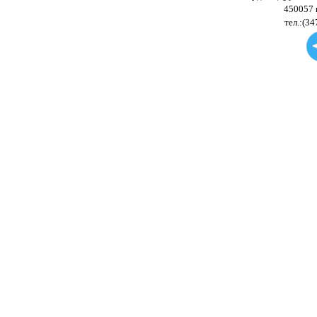
450057 
тел.:(34