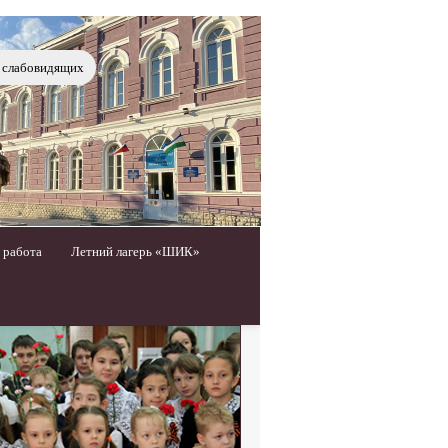
я слабовидящих
 работа
Летний лагерь «ШИК»