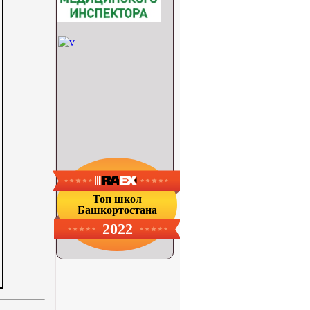
Топ школ
Башкортостана
2022