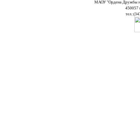
МАОУ "Ордена Дружбы на
450057 
тел.:(34