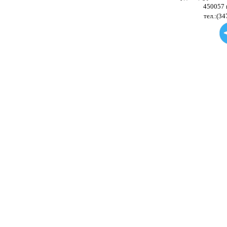
450057 
тел.:(34