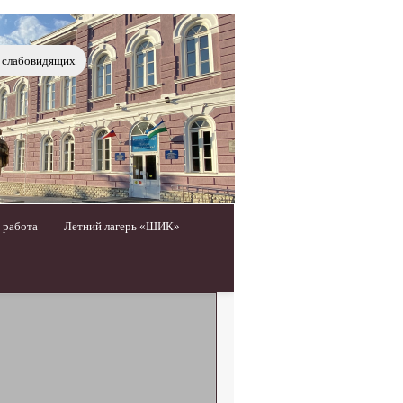
я слабовидящих
 работа
Летний лагерь «ШИК»