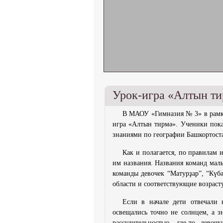
Урок-игра «Алтын т
В МАОУ «Гимназия № 3» в рамках
игра «Алтын тирмә». Ученики пока
знаниями по географии Башкортост
Как и полагается, по правилам 
им названия. Названия команд маль
команды девочек “Матурҙар”, “Күб
области и соответствующие возрасту
Если в начале дети отвечали 
освещались точно не солнцем, а з
рассудительностью, где-то дево