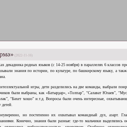
ирмә»
(2022-11-16)
 декадника родных языков (с 14-25 ноября) в параллелях 6 классов пр
зывали знания по истории, по культуре, по башкирскому языку, а такж
ана.
интеллектуальной игры, дети разделились на две команды, выбрали пон
чиков были выбраны, как «Батырҙар», «Толпар”, “Салават Юлаев”, “Муса
әләк”, “Бәхет ҡошо” и.т.д. Вопросы были очень интересные, охватываю
 детей.
неуверенно, но постепенно их охватывал командный дух, азарт. Гла
наниями. Конечно, знания были разные: где-то мальчики выделялись о
чки отличались любознательностью, упорством. Особенно отличили