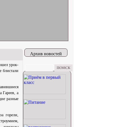
Архив новостей
ошел урок-
е блистали
равившиеся
 Гареев, а
щие разные
за горели,
строумием,
сь команды