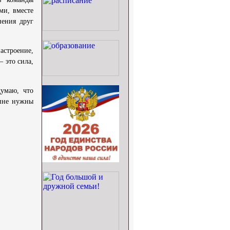
ми, вместе
нения друг
астроение,
 это сила,
думаю, что
дине нужны