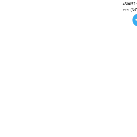
450057 
тел.:(34