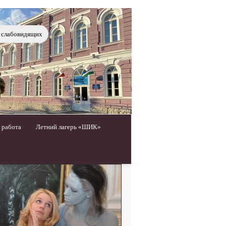
я слабовидящих
 работа
Летний лагерь «ШИК»