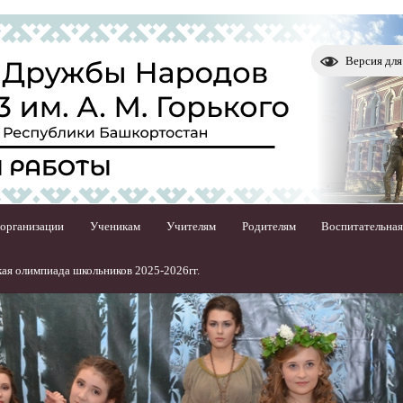
Версия дл
 организации
Ученикам
Учителям
Родителям
Воспитательная
ая олимпиада школьников 2025-2026гг.