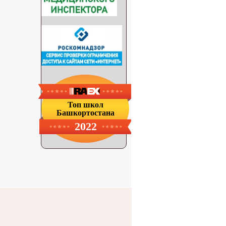
Топ школ
Башкортостана
2022