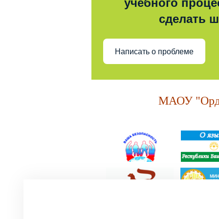
учебного процес
сделать 
Написать о проблеме
МАОУ "Орде