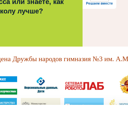
са или знаете, как
Решаем вместе
школу лучше?
на Дружбы народов гимназия №3 им. А.М.
МАОУ "Ордена Дружбы народов гимназия №3 им. А.М. Горького."