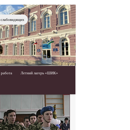
я слабовидящих
 работа
Летний лагерь «ШИК»