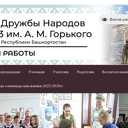
Версия дл
 организации
Ученикам
Учителям
Родителям
Воспитательная
ая олимпиада школьников 2025-2026гг.