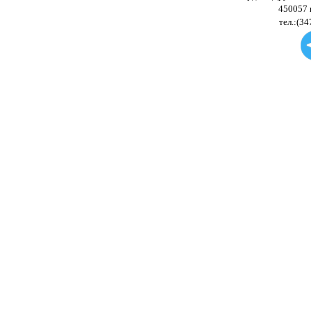
450057 
тел.:(34