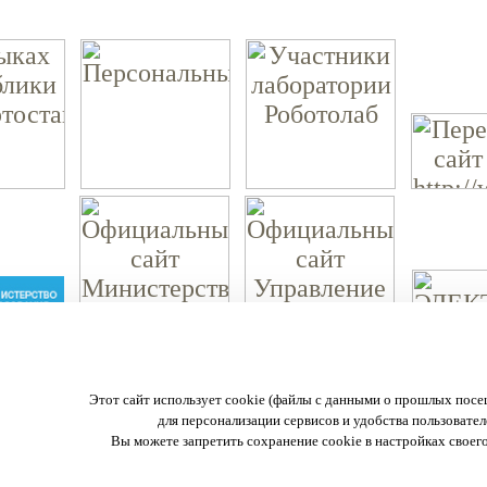
МАОУ "Ордена Дружбы народов гимназия №3 им. А.М. Горького."
Этот сайт использует cookie (файлы с данными о прошлых посе
450057 г. Уфа, ул. Пушкина 108
для персонализации сервисов и удобства пользовател
тел.:(347) 272-29-44, 272-29-44
Вы можете запретить сохранение cookie в настройках своего