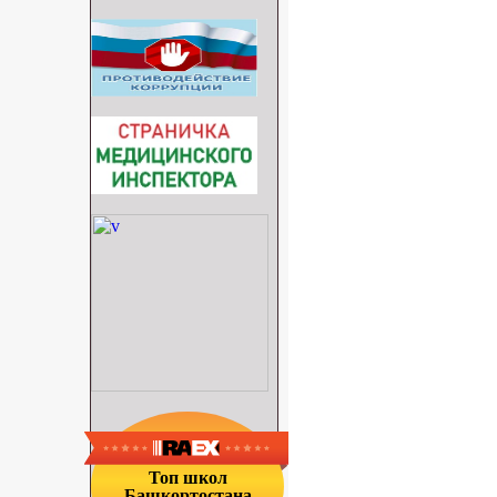
Топ школ
Башкортостана