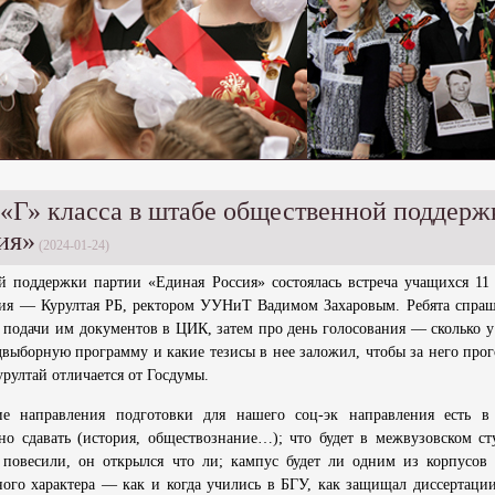
 «Г» класса в штабе общественной поддерж
ия»
(2024-01-24)
й поддержки партии «Единая Россия» состоялась встреча учащихся 11 
ния — Курултая РБ, ректором УУНиТ Вадимом Захаровым. Ребята спра
а подачи им документов в ЦИК, затем про день голосования — сколько у
двыборную программу и какие тезисы в нее заложил, чтобы за него прог
урултай отличается от Госдумы.
ие направления подготовки для нашего соц-эк направления есть в
но сдавать (история, обществознание…); что будет в межвузовском ст
 повесили, он открылся что ли; кампус будет ли одним из корпусов
го характера — как и когда учились в БГУ, как защищал диссертации