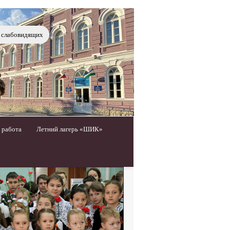
я слабовидящих
 работа
Летний лагерь «ШИК»