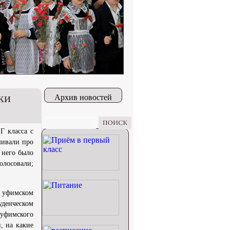
ки
Архив новостей
Г класса с
шивали про
 него было
олосовали;
 уфимском
уденческом
 уфимского
, на какие