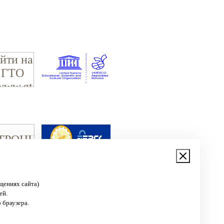
щениях сайта)
ей.
 браузера.