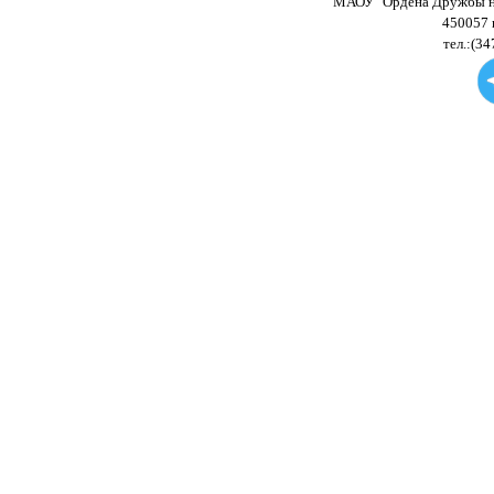
МАОУ "Ордена Дружбы на
450057 
тел.:(34