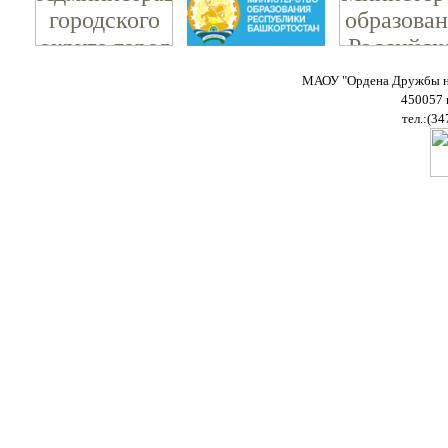
МАОУ "Ордена Дружбы на
450057 
тел.:(34