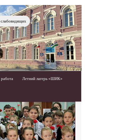
я слабовидящих
 работа
Летний лагерь «ШИК»