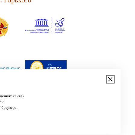
 Горького"
щениях сайта)
ей.
 браузера.