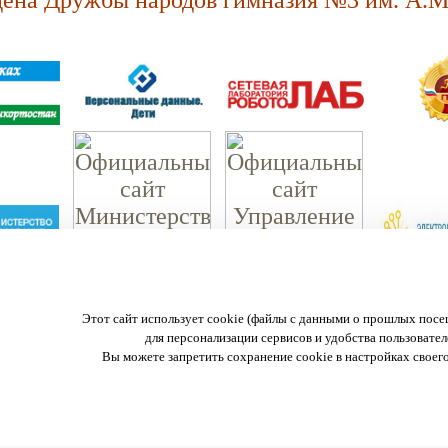
на Дружбы народов гимназия №3 им. А.М.
МАОУ "Ордена Дружбы народов гимназия №3 им. А.М. Горького."
Этот сайт использует cookie (файлы с данными о прошлых посе
450057 г. Уфа, ул. Пушкина 108
для персонализации сервисов и удобства пользовател
тел.:(347) 272-29-44, 272-29-44
Вы можете запретить сохранение cookie в настройках своего