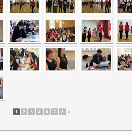
1
2
3
4
6
7
8
►