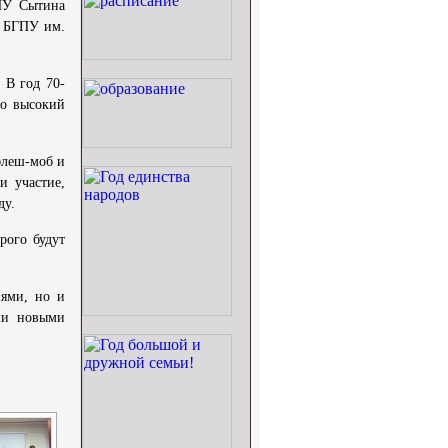
ПУ Сытина
а БГПУ им.
 В год 70-
ло высокий
флеш-моб и
и участие,
ду.
рого будут
иями, но и
ми новыми