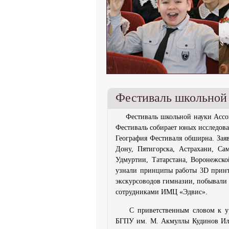
Фестиваль школьно
Фестиваль школьной науки Асс
Фестиваль собирает юных исследова
География Фестиваля обширна. Зая
Дону, Пятигорска, Астрахани, Сам
Удмуртии, Татарстана, Воронежск
узнали принципы работы 3D принт
экскурсоводов гимназии, побывали 
сотрудниками ИМЦ «Эдвис».
С приветственным словом к у
БГПУ им. М. Акмуллы Кудинов Иль