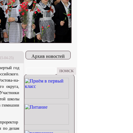
Архив новостей
15-04-25)
вертый год
ссийского.
остова-на-
го округа,
 Участники
отой школы
в гимназии
проректор
н по делам