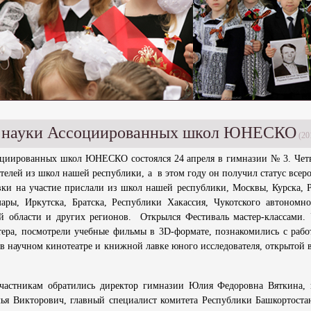
й науки Ассоциированных школ ЮНЕСКО
(20
оциированных школ ЮНЕСКО состоялся 24 апреля в гимназии № 3. Чет
телей из школ нашей республики, а в этом году он получил статус всеро
вки на участие прислали из школ нашей республики, Москвы, Курска, Р
ары, Иркутска, Братска, Республики Хакассия, Чукотского автономно
ой области и других регионов.
Открылся Фестиваль мастер-классами.
ера, посмотрели учебные фильмы в 3D-формате, познакомились с раб
в научном кинотеатре и книжной лавке юного исследователя, открытой 
частникам обратились директор гимназии Юлия Федоровна Вяткина, 
я Викторович, главный специалист комитета Республики Башкортоста