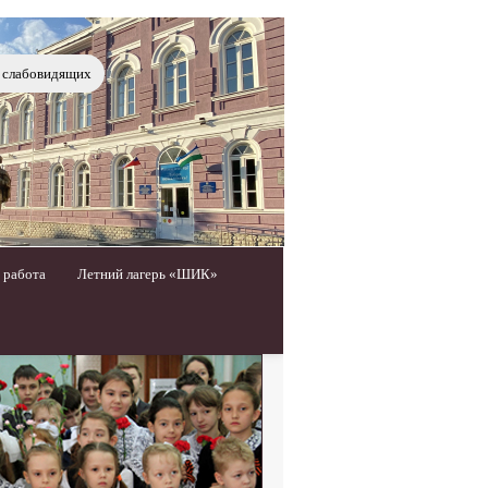
я слабовидящих
 работа
Летний лагерь «ШИК»