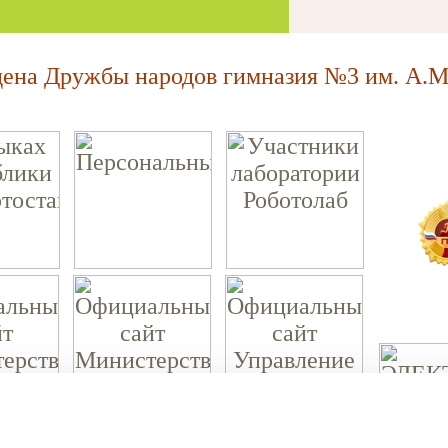
на Дружбы народов гимназия №3 им. А.М.
МАОУ "Ордена Дружбы народов гимназия №3 им. А.М. Горького."