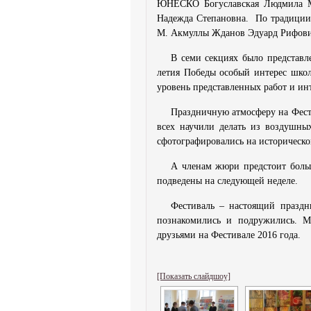
ЮНЕСКО Богуславская Людмила Ми
Надежда Степановна. По традиции 
М. Акмуллы Жданов Эдуард Рифович
В семи секциях было представл
летия Победы особый интерес шко
уровень представленных работ и ин
Праздничную атмосферу на Фест
всех научили делать из воздушны
сфотографировались на исторической
А членам жюри предстоит больш
подведены на следующей неделе.
Фестиваль – настоящий праздн
познакомились и подружились. М
друзьями на Фестивале 2016 года.
[Показать слайдшоу]