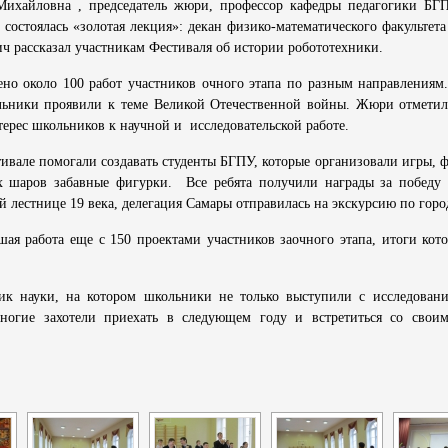
хайловна , председатель жюри, профессор кафедры педагогики БГ
состоялась «золотая лекция»: декан физико-математического факультет
 рассказал участникам Фестиваля об истории робототехники.
ено около 100 работ участников очного этапа по разным направлениям.
льники проявили к теме Великой Отечественной войны. Жюри отмети
терес школьников к научной и исследовательской работе.
ивале помогали создавать студенты БГПУ, которые организовали игры, 
х шаров забавные фигурки. Все ребята получили награды за победу 
 лестнице 19 века, делегация Самары отправилась на экскурсию по горо
ая работа еще с 150 проектами участников заочного этапа, итоги кото
ик науки, на котором школьники не только выступили с исследован
ногие захотели приехать в следующем году и встретиться со свои