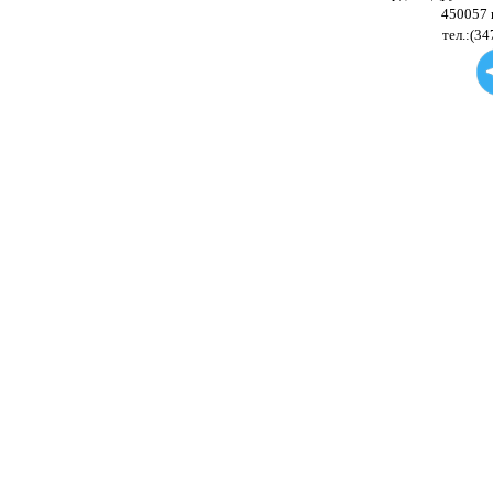
450057 
тел.:(34