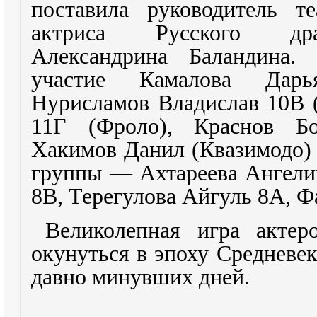
поставила руководитель те
актриса Русского дра
Александрина Баландина
. 
участие Камалова Дарь
Нурисламов Владислав 10В 
11Г (Фроло), Краснов Бо
Хакимов Данил (Квазимодо) 
группы — Ахтареева Ангели
8В, Терегулова Айгуль 8А, Ф
Великолепная игра актер
окунуться в эпоху Средневе
давно минувших дней.