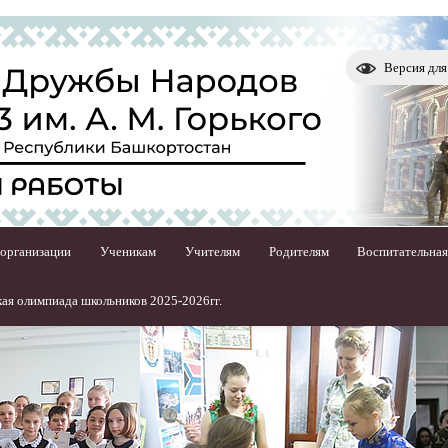
Версия дл
 организации
Ученикам
Учителям
Родителям
Воспитательная
ая олимпиада школьников 2025-2026гг.