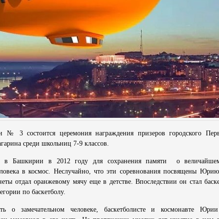
и № 3 состоится церемония награждения призеров городского Перв
гарина среди школьниц 7-9 классов.
н в Башкирии в 2012 году для сохранения памяти о величайше
ловека в космос. Неслучайно, что эти соревнования посвящены Юрию
неты отдал оранжевому мячу еще в детстве. Впоследствии он стал баск
тегории по баскетболу.
ть о замечательном человеке, баскетболисте и космонавте Юрии