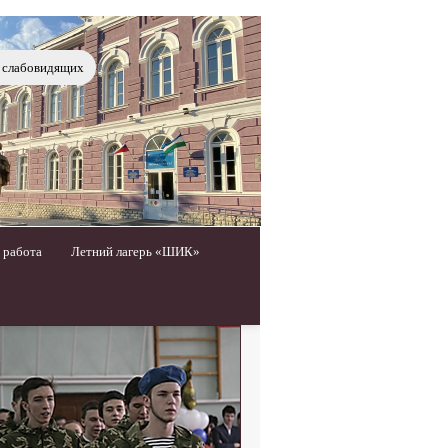
я слабовидящих
 работа
Летний лагерь «ШИК»