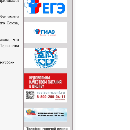
 принимали
убок имени
ого Союза,
авим, что
Первенства
a-kubok-