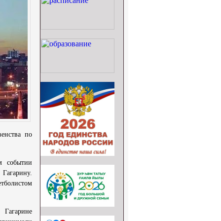
енства по
м событии
 Гагарину.
етболистом
 Гагарине