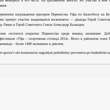
н мемориал в его честь. На протяжении многих лет участие в нем
авия.
еремонии награждения призеров Первенства Уфы по баскетболу на К
чек примут участие выдающиеся космонавты — дважды Герой Советск
р Ляхов и Герой Советского Союза Александр Баландин.
очек состоится открытие Первенства среди команд мальчиков. Доб
 фестиваля «Уфа – спортивная столица 2014». Всего в районном этапе 
команда – более 1400 мальчиков и девочек.
ti-sporta/v-ufe-kosmonavty-nagradyat-pobediteley-pervenstva-po-basketbolu-n