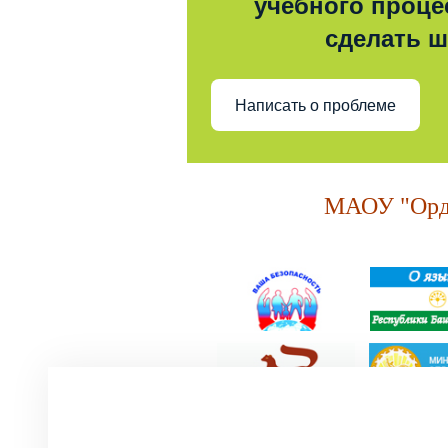
учебного процес
сделать 
Написать о проблеме
МАОУ "Орде