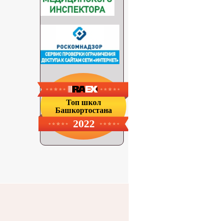
Топ школ
Башкортостана
2022