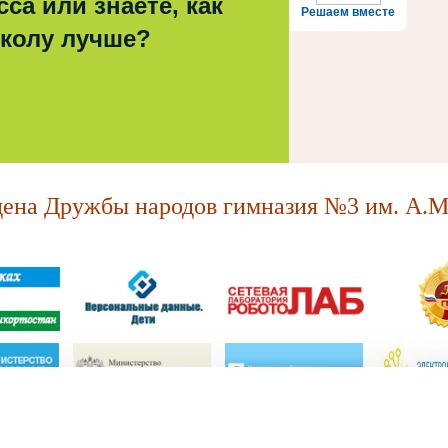
са или знаете, как
Решаем вместе
школу лучше?
на Дружбы народов гимназия №3 им. А.М.
МАОУ "Ордена Дружбы народов гимназия №3 им. А.М. Горького."