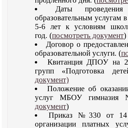
продленного дня. (
посмотре
Даты проведени
образовательным услугам в
5-6 лет к условиям шко
год. (
посмотреть документ
)
Договор о предоставле
образовательной услуги. (
п
Квитанция ДПОУ на 2
групп «Подготовка дет
документ)
Положение об оказани
услуг МБОУ гимназия 
документ
)
Приказ №330 от 14 
организации платных ус